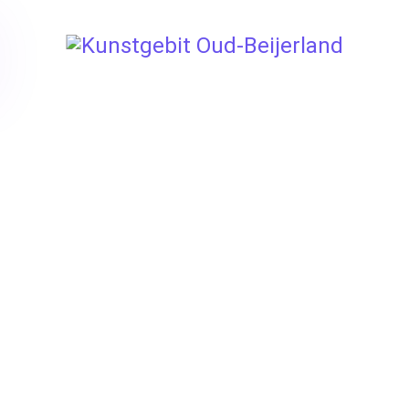
Kunstgebit Oud-Beijerland,
dé ondersteuning die u
zoekt op het gebied van
gebitsprotheses
Tandprothetische praktijk Kunstgebit Oud-Beijerland is hét