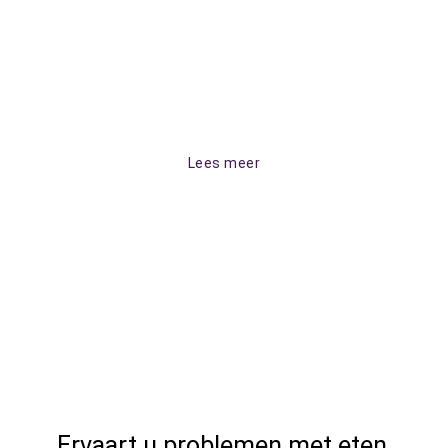
adres voor het vervaardigen en repareren van uw
kunstgebit in de Hoeksche Waard als u behoefte heeft aan
een kwalitatieve voorziening en aandacht en deskundigheid
tijdens de behandelingen.
Lees meer
Ervaart u problemen met eten,